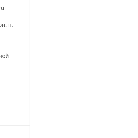
ru
н, п.
ной