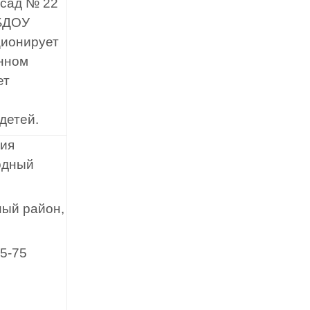
 сад № 22
МБДОУ
ционирует
енном
ет
детей.
ния
одный
ный район,
25-75