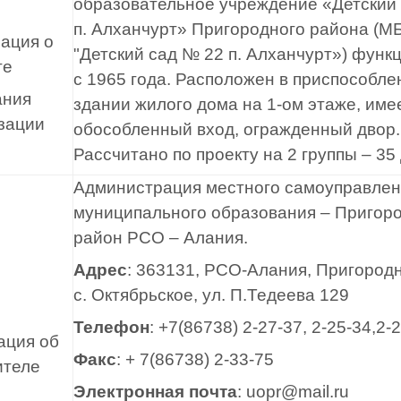
образовательное учреждение «Детский
п. Алханчурт» Пригородного района (
ация о
"Детский сад № 22 п. Алханчурт») функ
те
с 1965 года. Расположен в приспособл
ания
здании жилого дома на 1-ом этаже, име
зации
обособленный вход, огражденный двор.
Рассчитано по проекту на 2 группы – 35 
Администрация местного самоуправле
муниципального образования – Пригор
район РСО – Алания.
Адрес
: 363131, РСО-Алания, Пригород
с. Октябрьское, ул. П.Тедеева 129
Телефон
: +7(86738) 2-27-37, 2-25-34,2-
ция об
Факс
: + 7(86738) 2-33-75
ителе
Электронная почта
:
uopr@mail.ru