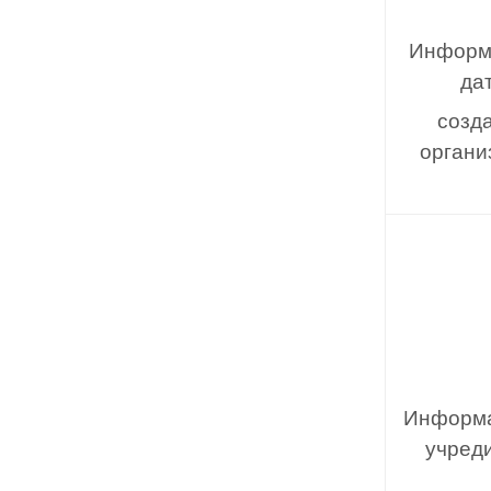
Информ
да
созд
органи
Информа
учред