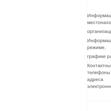
Информац
местонах
организац
Информац
режиме,
графике р
Контактны
телефоны
адреса
электронн