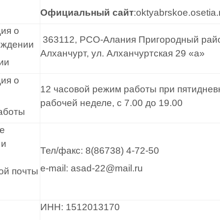
Официальный сайт
:oktyabrskoe.osetia.
ия о
363112, РСО-Алания Пригородный райо
ождении
Алханчурт, ул. Алханчуртская 29 «а»
ии
ия о
12 часовой режим работы при пятиднев
рабочей неделе, с 7.00 до 19.00
аботы
е
 и
Тел/факс: 8(86738) 4-72-50
e-mail: asad-22@mail.ru
ой почты
ИНН: 1512013170