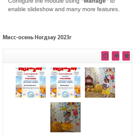
Configure the module using
"Manage"
to
enable slideshow and many more features.
Мисс-осень Ногдзау 2023г